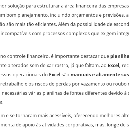
hor solução para estruturar a área financeira das empresas
m bom planejamento, incluindo orçamentos e previsões, aná
ão são mais tão eficientes. Além da possibilidade de escond
o incompatíveis com processos complexos que exigem integr
l
no controle financeiro, é importante destacar que
planilha
te alterados sem deixar rastro, já que faltam, ao
Excel,
rec
essos operacionais do
Excel
são
manuais e altamente sus
etrabalho e os riscos de perdas por vazamento ou roubo d
o necessárias várias planilhas de fontes diferentes devido 
s.
m e se tornaram mais acessíveis, oferecendo melhores alter
amenta de apoio às atividades corporativas, mas, longe de