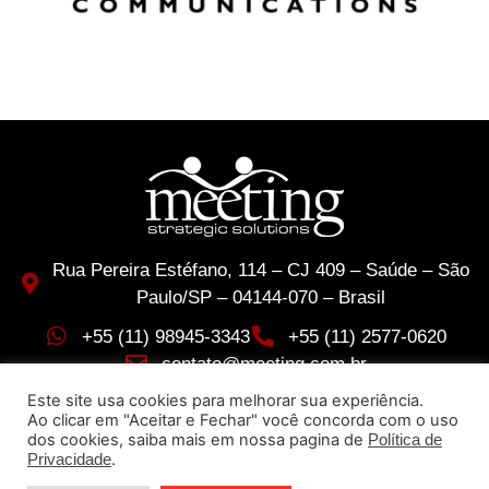
Rua Pereira Estéfano, 114 – CJ 409 – Saúde – São
Paulo/SP – 04144-070 – Brasil
+55 (11) 98945-3343
+55 (11) 2577-0620
contato@meeting.com.br
Este site usa cookies para melhorar sua experiência.
© 2026 Meeting – Todos os direitos reservados. by
Ao clicar em "Aceitar e Fechar" você concorda com o uso
RTW Brasil
dos cookies, saiba mais em nossa pagina de
Política de
.
Privacidade